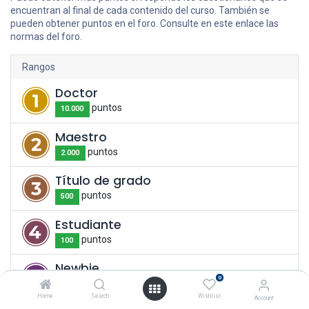
encuentran al final de cada contenido del curso. También se
pueden obtener puntos en el foro. Consulte en este enlace las
normas del foro.
Rangos
Doctor
punto
s
10.000
Maestro
punto
s
2.000
Título de grado
punto
s
500
Estudiante
punto
s
100
Newbie
0
punto
s
1
Home
Search
Wishlist
Account