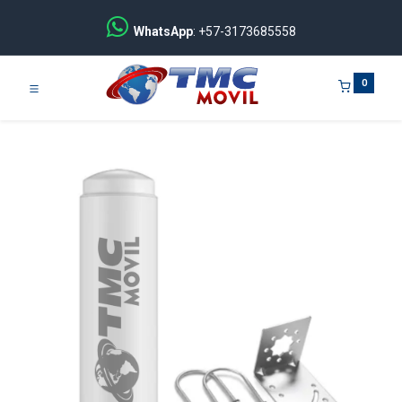
WhatsApp
: +57-3173685558
0