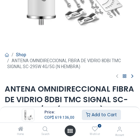
Shop
ANTENA OMNIDIRECCIONAL FIBRA DE VIDRIO 8DBI TMC
SIGNAL SC-295W 4G/5G (N HEMBRA)
ANTENA OMNIDIRECCIONAL FIBRA
DE VIDRIO 8DBI TMC SIGNAL SC-
295W 4G/5G (N HEMBRA)
Price:
Add to Cart
COP$
619.136,00
COP$
619.136,00
IVA Incluido
(
COP$
619.136,00
/
0
Unidades
)
Home
Search
Wishlist
Account