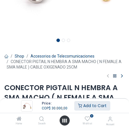
Shop
Accesorios de Telecomunicaciones
CONECTOR PIGTAIL N HEMBRA A SMA MACHO ( N FEMALE A
SMA MALE ) CABLE OXIGENADO 25CM
CONECTOR PIGTAIL N HEMBRA A
SMA MACHO ( N FEMALE A SMA
Price:
MALE ) CABLE OXIGENADO 25CM
Add to Cart
COP$
30.000,00
0
CALIDAD PREMIUM
Conector Pigtail N Hembra a SMA Macho 25 cm
Home
Search
Wishlist
Account
CONTENIDO DEL PAQUETE