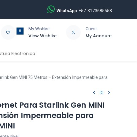
WhatsApp
: +57-3173685558
My Wishlist
Guest
0
View Wishlist
My Account
ctura Electronica
arlink Gen MINI 75 Metros – Extensión Impermeable para
rnet Para Starlink Gen MINI
ensión Impermeable para
 MINI
iente nivel!