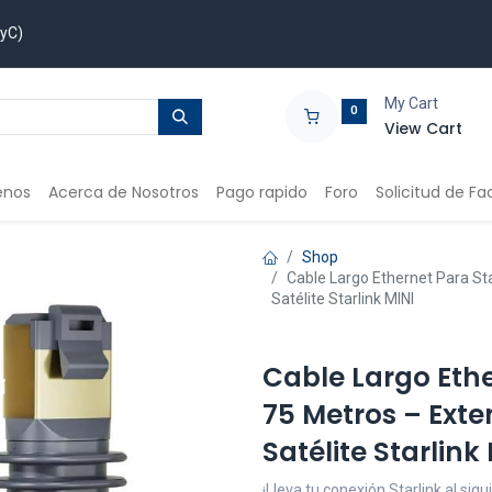
TyC)
My Cart
0
View Cart
enos
Acerca de Nosotros
Pago rapido
Foro
Solicitud de Fa
Shop
Cable Largo Ethernet Para St
Satélite Starlink MINI
Cable Largo Ethe
75 Metros – Ext
Satélite Starlink
¡Lleva tu conexión Starlink al sigu