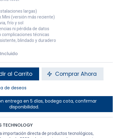
nstalaciones largas)
k Mini (versión más reciente)
ia, frío y sol
encias ni pérdida de datos
sin complicaciones técnicas
resistente, blindado y duradero
 Incluido
ir al Carrito
Comprar Ahora
sta de deseos
n entrega en 5 días, bodega cota, confirmar
disponibilidad.
S TECHNOLOGY
la importación directa de productos tecnológicos,