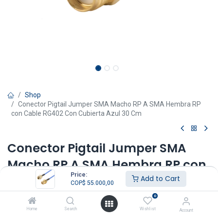
Shop
Conector Pigtail Jumper SMA Macho RP A SMA Hembra RP
con Cable RG402 Con Cubierta Azul 30 Cm
Conector Pigtail Jumper SMA
Macho RP A SMA Hembra RP con
Price:
Cable RG402 Con Cubierta Azul
Add to Cart
COP$
55.000,00
30 Cm
0
Home
Search
Wishlist
Account