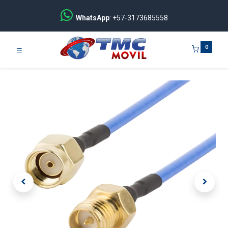
WhatsApp
: +57-3173685558
0