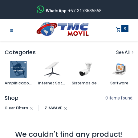
WhatsApp
: +57-3173685558
0
Categories
See All
Amplificadores de señal
Internet Satelital
Sistemas de seguridad
Software
Shop
0 items found.
Clear Filters
ZINWAVE
We couldn't find any product!