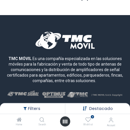
TMC MÓVIL
Es una compañía especializada en las soluciones
móviles para la fabricación y venta de todo tipo de antenas de
comunicaciones y la distribución de amplificadores de señal
certificados para apartamentos, edificios, parqueaderos, fincas,
compañías, entre otras soluciones.
Filters
Destacado
Escríbenos
0
(+57) 3
173685558
Home
Search
Wishlist
Account